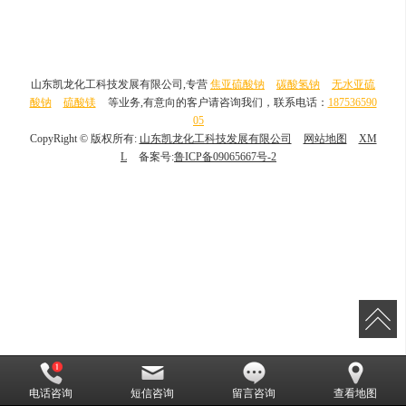
山东凯龙化工科技发展有限公司,专营
焦亚硫酸钠
碳酸氢钠
无水亚硫
酸钠
硫酸镁
等业务,有意向的客户请咨询我们，联系电话：
187536590
05
CopyRight © 版权所有:
山东凯龙化工科技发展有限公司
网站地图
XM
L
备案号:
鲁ICP备09065667号-2
电话咨询
短信咨询
留言咨询
查看地图